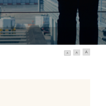
A
A
A