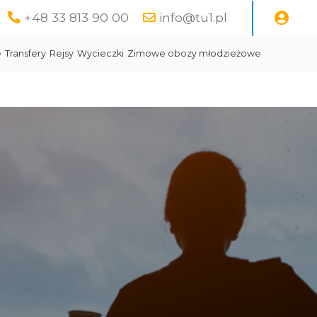
+48 33 813 90 00
info@tu1.pl
e
Transfery
Rejsy
Wycieczki
Zimowe obozy młodzieżowe