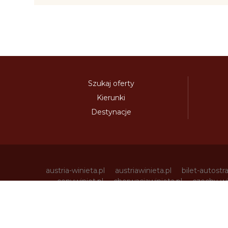
Szukaj oferty
Kierunki
Destynacje
austria-winieta.pl
austriawinieta.pl
bilet-autostr
cenywiniet.pl
chorwacjawinieta.pl
czechy-wi
e-vignette.pl
e-winieta.eu
edalnice.org
edal
info365.pl
litvadalnice.com
litwa-winieta.pl
madarskadalnice.com
moldavskadalnice.c
rakouskadalnice.com
rumuniawinieta.pl
r