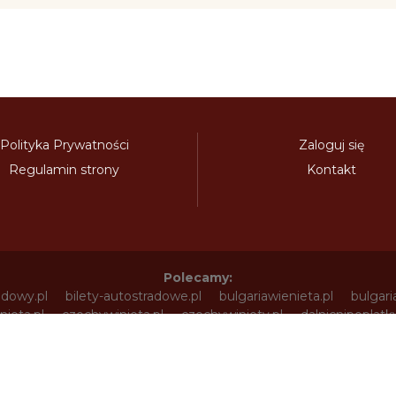
Polityka Prywatności
Zaloguj się
Regulamin strony
Kontakt
Polecamy:
adowy.pl
bilety-autostradowe.pl
bulgariawienieta.pl
bulgari
nieta.pl
czechywinieta.pl
czechywiniety.pl
dalnicnipoplat
nice.pl
electronicavinieta.com
electroniceviniete.com
esto
litwawinieta.pl
livignotunel.pl
livignotunnel.com
lotvawin
om
moldawiawinieta.pl
najtanszewiniety.pl
oplatyautostrad
umunskadalnice.com
sloveniawinieta.pl
slovenskadalnice.co