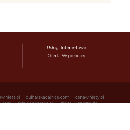
Usługi Internetowe
Oferta Współpracy
awinieta.pl
bulharskadalnice.com
cenawiniety.pl
ky.com
dalnicniznamka.eu
digital-vignette.de
niawinieta.pl
estonskadalnice.com
ewinieta.pl
ieta.pl
lotwawinieta.pl
lotysskadalnice.com
owe.pl
pl-vignette.com
polskadalnice.com
m
slovinskadalnice.com
slowacja-winieta.pl