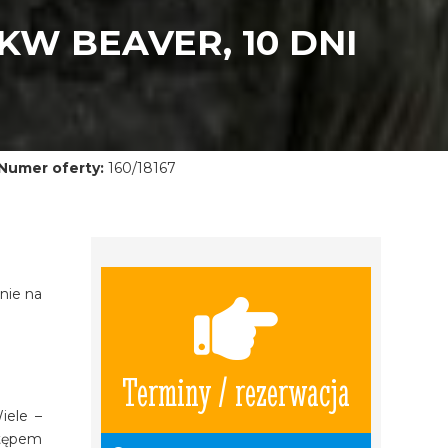
W BEAVER, 10 DNI
Numer oferty:
160/18167
nie na
Terminy / rezerwacja
iele –
stępem