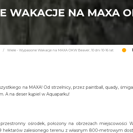
E WAKACJE NA MAXA OK
/
Wiele - Wypasione Wakacje na MAXA OKW Beaver, 10 dni 10-16 lat
ystkiego na MAXA! Od strzelnicy, przez paintball, quady, śmiga
m. A na deser kąpiel w Aquaparku!
rzestronny ośrodek, położony na obrzeżach miejscowości W
o 9 hektarów zalesionego terenu z własnym 800-metrowym do