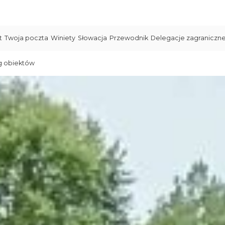
t
Twoja poczta
Winiety
Słowacja
Przewodnik
Delegacje zagraniczn
g obiektów