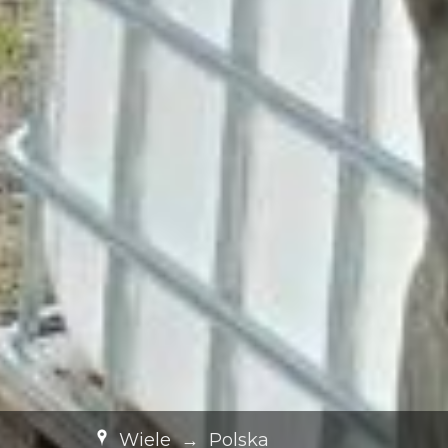
Wiele
→
Polska