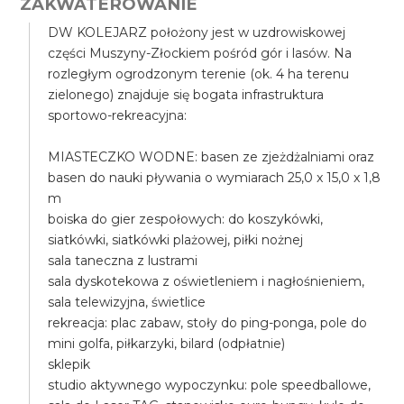
ZAKWATEROWANIE
DW KOLEJARZ położony jest w uzdrowiskowej
części Muszyny-Złockiem pośród gór i lasów. Na
rozległym ogrodzonym terenie (ok. 4 ha terenu
zielonego) znajduje się bogata infrastruktura
sportowo-rekreacyjna:
MIASTECZKO WODNE: basen ze zjeżdżalniami oraz
basen do nauki pływania o wymiarach 25,0 x 15,0 x 1,8
m
boiska do gier zespołowych: do koszykówki,
siatkówki, siatkówki plażowej, piłki nożnej
sala taneczna z lustrami
sala dyskotekowa z oświetleniem i nagłośnieniem,
sala telewizyjna, świetlice
rekreacja: plac zabaw, stoły do ping-ponga, pole do
mini golfa, piłkarzyki, bilard (odpłatnie)
sklepik
studio aktywnego wypoczynku: pole speedballowe,