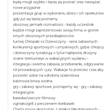
będą mogli szybko i lepiej się poznać oraz nawiązać
nowe przyjaźnie
prezentacja grup w wykonaniu dzieci i ich opiekunów
gdy już się lepiej poznamy
obozowy jarmark rozmaitości - każdy uczestnik
będzie mógł zaprezentować swoją firmę w gronie
innych obozowych przedsiębiorców
turniej Chłopaki vs Dziewczyny - seria zabawnych
konkurencji sportowych i umysłowych, gdzie chłopcy
i dziewczyny rywalizują o tytuł najlepszej drużyny
znane teleturnieje w wakacyjnym wydaniu –
integracja i świetna zabawa, przebieranki, odgrywanie
ról prowadzących i jury. Wakacje to przecież czas aby
pozwolić sobie na odrobinę szaleństwa
balonowa bitwa wodna
gry i zabawy sportowe, poznajemy się - gry i zabawy
integracyjne
karaoke/wieczór filmowy
ognisko/grill z pieczeniem kiełbasek
Chętni mogą skorzystać z atrakcji fakultatywnych -