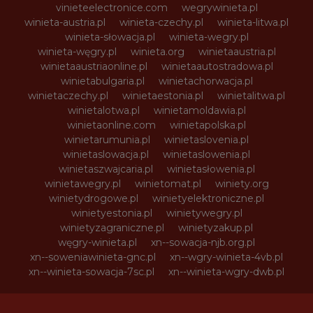
vinieteelectronice.com
wegrywinieta.pl
winieta-austria.pl
winieta-czechy.pl
winieta-litwa.pl
winieta-słowacja.pl
winieta-wegry.pl
winieta-węgry.pl
winieta.org
winietaaustria.pl
winietaaustriaonline.pl
winietaautostradowa.pl
winietabulgaria.pl
winietachorwacja.pl
winietaczechy.pl
winietaestonia.pl
winietalitwa.pl
winietalotwa.pl
winietamoldawia.pl
winietaonline.com
winietapolska.pl
winietarumunia.pl
winietaslovenia.pl
winietaslowacja.pl
winietaslowenia.pl
winietaszwajcaria.pl
winietasłowenia.pl
winietawegry.pl
winietomat.pl
winiety.org
winietydrogowe.pl
winietyelektroniczne.pl
winietyestonia.pl
winietywegry.pl
winietyzagraniczne.pl
winietyzakup.pl
węgry-winieta.pl
xn--sowacja-njb.org.pl
xn--soweniawinieta-gnc.pl
xn--wgry-winieta-4vb.pl
xn--winieta-sowacja-7sc.pl
xn--winieta-wgry-dwb.pl