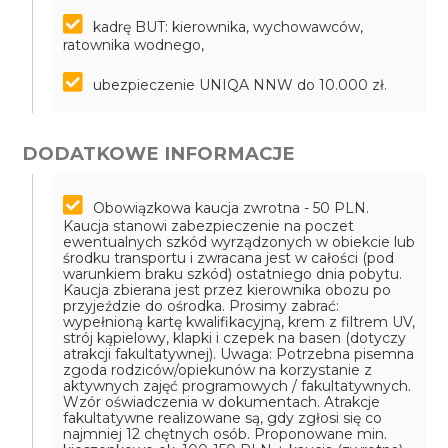
kadrę BUT: kierownika, wychowawców,
ratownika wodnego,
ubezpieczenie UNIQA NNW do 10.000 zł.
DODATKOWE INFORMACJE
Obowiązkowa kaucja zwrotna - 50 PLN.
Kaucja stanowi zabezpieczenie na poczet
ewentualnych szkód wyrządzonych w obiekcie lub
środku transportu i zwracana jest w całości (pod
warunkiem braku szkód) ostatniego dnia pobytu.
Kaucja zbierana jest przez kierownika obozu po
przyjeździe do ośrodka.
Prosimy zabrać:
wypełnioną kartę kwalifikacyjną, krem z filtrem UV,
strój kąpielowy, klapki i czepek na basen (dotyczy
atrakcji fakultatywnej).
Uwaga: Potrzebna pisemna
zgoda rodziców/opiekunów na korzystanie z
aktywnych zajęć programowych / fakultatywnych.
Wzór oświadczenia w dokumentach.
Atrakcje
fakultatywne realizowane są, gdy zgłosi się co
najmniej 12 chętnych osób.
Proponowane min.