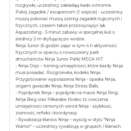
rozgrywki, uczestnicy zakładają kaski ochronne.
Pokój zagadek / escaperoom (1 wejście) - uczestnicy
muszą pokonać muszą szereg zagadek logicznych i
fizycznych, czasem także przezwyciężyć lęk.
Aquazorbing - 5 minut zabawy w specjalnej kuli o
średnicy 2 m dryfującej po wodzie.
Ninja Junior (6 godzin zajęć w tym 4 h aktywności
fizycznych w oparciu o nowoczesny park
dmuchańców Ninja Junior Park) MEGA HIT
- Ninja Dojo – trening umiejętności, które każdy Ninja
musi posiadać. Rozgrzewka, kodeks Ninja.
Przygotowanie wyposażenia Ninja - opaska Ninja,
origami gwiazdki Ninja, Ninja Stress Balls.
- Pojedynek Ninja – pojedynki na macie Ninja Ring,
Ninja Bieg oraz Piłkarskie Rodeo to ćwiczenia
umiejętności cenionych wśród Ninja - szybkość,
zwinność, refleks i koordynacji.
- Rywalizacja klanów Ninja – wyścig w stylu "Ninja
Warrior" – uczestnicy rywalizują w grupach / klanach.