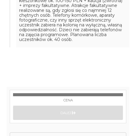
kieszonkowe ok. 100-150 PLN + kaucja (zwrotna)
+ imprezy fakultatywne.
Atrakcje fakultatywne
realizowane są, gdy zgłosi się co najmniej 12
chętnych osób.
Telefony komórkowe, aparaty
fotograficzne, czy inny sprzęt elektroniczny
uczestnik zabiera na kolonię na wyłączną, własną
odpowiedzialność. Dzieci nie zabierają telefonów
na zajęcia programowe.
Planowana liczba
uczestników ok. 40 osób.
CENA
DALEJ