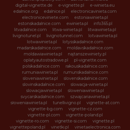
digital-vignette.de
e-vignette.pl
e-winieta.eu
edalnice.org
edalnice.pl
electronicavinieta.com
electroniceviniete.com
estoniawinieta.pl
estonskadalnice.com
ewinieta.pl
info365.pl
litvadalnice.com
litwa-winieta.pl
litwawinieta.pl
livignotunel.pl
livignotunnel.com
lotvawinieta.pl
lotwawinieta.pl
lotysskadalnice.com
madarskadalnice.com
moldavskadalnice.com
moldawiawinieta.pl
najtanszewiniety.pl
oplatyautostradowe.pl
pl-vignette.com
polskadalnice.com
rakouskadalnice.com
rumuniawinieta.pl
rumunskadalnice.com
sloveniawinieta.pl
slovenskadalnice.com
slovinskadalnice.com
slowacja-winieta.pl
slowacjawinieta.pl
sloweniawinieta.pl
svycarskadalnice.com
szwajcariawinieta.pl
słoweniawinieta.pl
tunellivigno.pl
vignette-at.com
vignette-bg.com
vignette-cz.com
vignette-pl.com
vignette-poland.pl
vignette-ro.com
vignette-si.com
vignette.pl
vignettepoland.pl
vinetki.pl
vinietaelectronica.com