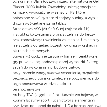
ochronnej. / Dla młodszych dzieci alternatywnie Gel
Blaster (1000 kulek). Zawodnicy ubierają specjalne
kamizelki wyposażone w sensory IPS, które
połączone są w 1 system zliczający punkty, a wyniki
drużyn wyświetlane są na tablicy.
Strzelectwo ASG (Air Soft Gun) (zajęcia ok. 1 h) –
instruktaż korzystania z broni, strzelanie do tarczy
oraz improwizacja uwolnienia zakładnika. Uczestnicy
nie strzelają do siebie. Uczestnicy grają w kaskach i
okularach ochronnych.
Survival - 3 godzinne zajęcia w formie interaktywnej
gry prowadzonej podczas pieszej wycieczki. Szereg
zadań do wykonania, np. budowa tratwy,
oczyszczenie wody, budowa schronienia, rozpalenie
bezpiecznego ogniska, znalezienie pożywienia, a do
tego podstawowa wiedza z zakresu
terenoznawstwa.
Archery TAG (zajęcia ok. 1 h) - łucznictwo bojowe, w
którym łączymy sport (łucznictwo) z elementami
rywalizacji podobnej do paintball. Dla bezpieczeństwa