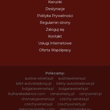
Kierunki
Destynacje
Polityka Prywatności
Regulamin strony
Zaloguj się
Kontakt
Usługi Internetowe
Oferta Współpracy
Polecamy:
austria-winieta.pl
austriawinieta.pl
bilet-autostradowy.pl
bilety-autostradowe.pl
bulgariawienieta.pl
bulgariawinieta.pl
bulharskadalnice.com
cenawiniety.pl
cenywiniet.pl
chorwacjawinieta.pl
czechy-winieta.pl
czechywinieta.pl
czechywiniety.pl
dalnicnipoplatky.com
dalnicniznamka.eu