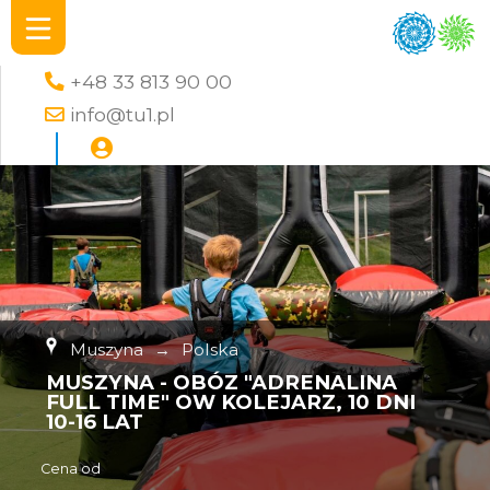
+48 33 813 90 00
info@tu1.pl
Muszyna
→
Polska
MUSZYNA - OBÓZ "ADRENALINA
FULL TIME" OW KOLEJARZ, 10 DNI
10-16 LAT
Cena od