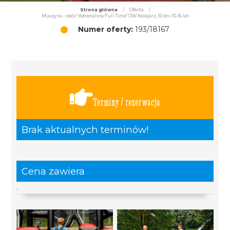
Strona główna
/
Oferta
/
Muszyna - obóz "Adrenalina Full Time" OW Kolejarz, 10 dni 10-16 lat
Numer oferty:
193/18167
Terminy / rezerwacja
Brak aktualnych terminów!
Cena zawiera
.