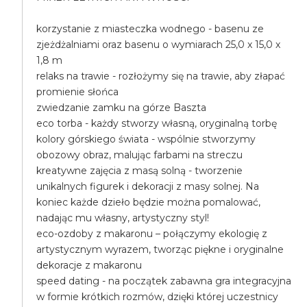
korzystanie z miasteczka wodnego - basenu ze
zjeżdżalniami oraz basenu o wymiarach 25,0 x 15,0 x
1,8 m
relaks na trawie - rozłożymy się na trawie, aby złapać
promienie słońca
zwiedzanie zamku na górze Baszta
eco torba - każdy stworzy własną, oryginalną torbę
kolory górskiego świata - wspólnie stworzymy
obozowy obraz, malując farbami na streczu
kreatywne zajęcia z masą solną - tworzenie
unikalnych figurek i dekoracji z masy solnej. Na
koniec każde dzieło będzie można pomalować,
nadając mu własny, artystyczny styl!
eco-ozdoby z makaronu – połączymy ekologię z
artystycznym wyrazem, tworząc piękne i oryginalne
dekoracje z makaronu
speed dating - na początek zabawna gra integracyjna
w formie krótkich rozmów, dzięki której uczestnicy